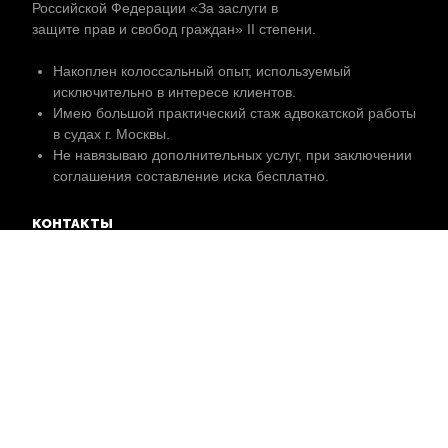
Российской Федерации «За заслуги в
защите прав и свобод граждан» II степени.
Накоплен колоссальный опыт, используемый
исключительно в интересе клиентов.
Имею большой практический стаж адвокатской работы
в судах г. Москвы.
Не навязываю дополнительных услуг, при заключении
соглашения составление иска бесплатно.
КОНТАКТЫ
Первомайский проспект, 32, Рязань, Рязанская обл.,
Россия, 390000,
Коллегия адвокатов №15 г. Рязани Адвокатской палаты
Рязанской области
+7(910)643-80-98
+7(952)127-30-00
not-yet@mail.ru