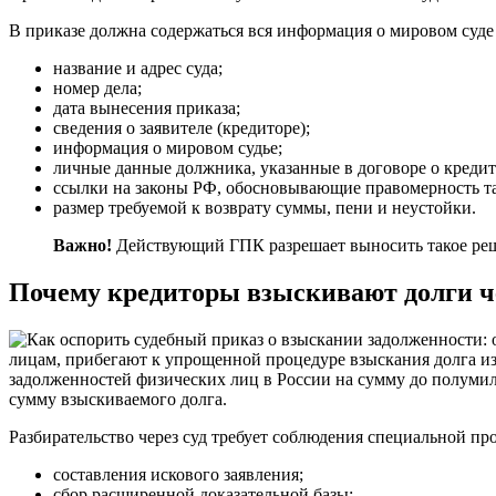
В приказе должна содержаться вся информация о мировом суде
название и адрес суда;
номер дела;
дата вынесения приказа;
сведения о заявителе (кредиторе);
информация о мировом судье;
личные данные должника, указанные в договоре о креди
ссылки на законы РФ, обосновывающие правомерность та
размер требуемой к возврату суммы, пени и неустойки.
Важно!
Действующий ГПК разрешает выносить такое реше
Почему кредиторы взыскивают долги ч
лицам, прибегают к упрощенной процедуре взыскания долга из-
задолженностей физических лиц в России на сумму до полумил
сумму взыскиваемого долга.
Разбирательство через суд требует соблюдения специальной пр
составления искового заявления;
сбор расширенной доказательной базы;