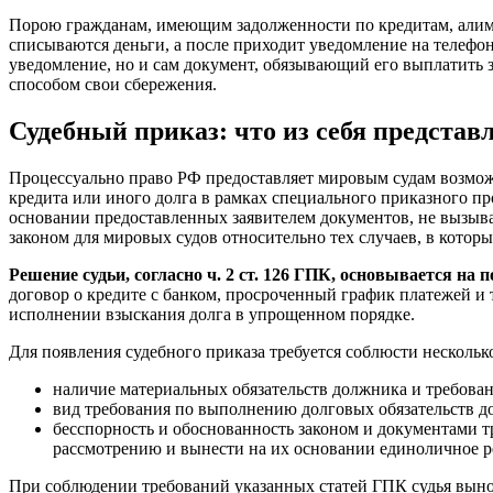
Порою гражданам, имеющим задолженности по кредитам, алимен
списываются деньги, а после приходит уведомление на телефон
уведомление, но и сам документ, обязывающий его выплатить 
способом свои сбережения.
Судебный приказ: что из себя представ
Процессуально право РФ предоставляет мировым судам возмож
кредита или иного долга в рамках специального приказного п
основании предоставленных заявителем документов, не вызыва
законом для мировых судов относительно тех случаев, в кото
Решение судьи, согласно ч. 2 ст. 126 ГПК, основывается на
договор о кредите с банком, просроченный график платежей и 
исполнении взыскания долга в упрощенном порядке.
Для появления судебного приказа требуется соблюсти нескольк
наличие материальных обязательств должника и требова
вид требования по выполнению долговых обязательств до
бесспорность и обоснованность законом и документами тре
рассмотрению и вынести на их основании единоличное 
При соблюдении требований указанных статей ГПК судья выно