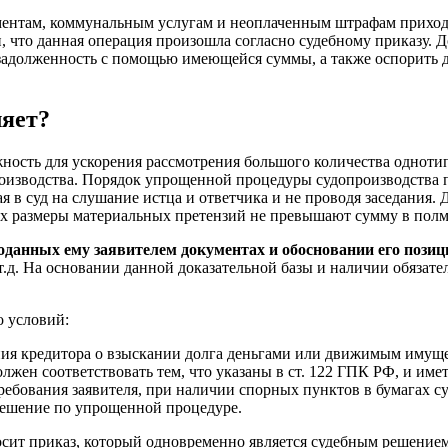
там, коммунальным услугам и неоплаченным штрафам приходится
, что данная операция произошла согласно судебному приказу. Д
задолженность с помощью имеющейся суммы, а также оспорить д
ляет?
ность для ускорения рассмотрения большого количества одноти
роизводства. Порядок упрощенной процедуры судопроизводства 
я в суд на слушание истца и ответчика и не проводя заседания
рых размеры материальных претензий не превышают сумму в пол
 поданных ему заявителем документах и обосновании его позиц
т.д. На основании данной доказательной базы и наличии обязате
о условий:
ния кредитора о взыскании долга деньгами или движимым имущ
лжен соответствовать тем, что указаны в ст. 122 ГПК РФ, и име
бования заявителя, при наличии спорных пунктов в бумагах суд,
решение по упрощенной процедуре.
сит приказ, который одновременно является судебным решение