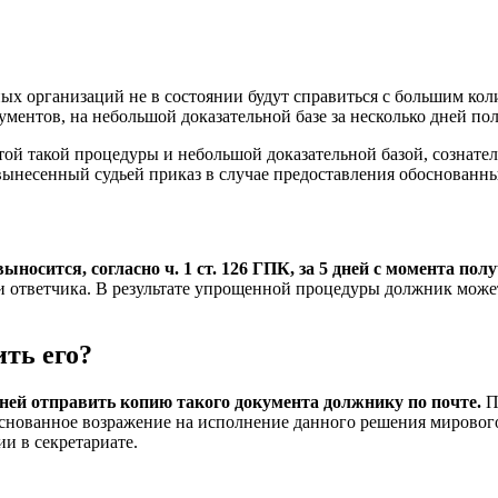
тных организаций не в состоянии будут справиться с большим ко
ментов, на небольшой доказательной базе за несколько дней пол
й такой процедуры и небольшой доказательной базой, сознатель
вынесенный судьей приказ в случае предоставления обоснованн
осится, согласно ч. 1 ст. 126 ГПК, за 5 дней с момента пол
и ответчика. В результате упрощенной процедуры должник может 
ть его?
дней отправить копию такого документа должнику по почте.
П
боснованное возражение на исполнение данного решения мирово
и в секретариате.