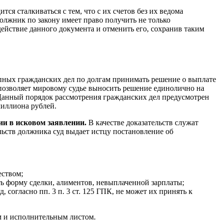
 сталкиваться с тем, что с их счетов без их ведома
олжник по закону имеет право получить не только
ействие данного документа и отменить его, сохранив таким
пных гражданских дел по долгам принимать решение о выплате
позволяет мировому судье выносить решение единолично на
. Данный порядок рассмотрения гражданских дел предусмотрен
миллиона рублей.
ии в исковом заявлении.
В качестве доказательств служат
льств должника суд выдает истцу постановление об
еством;
ть форму сделки, алиментов, невыплаченной зарплаты;
 согласно пп. 3 п. 3 ст. 125 ГПК, не может их принять к
м и исполнительным листом.