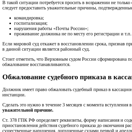
В такой ситуации потребуется просить в возражении не только
следует предоставить уважительные причины, подтвержденные
командировка;
госпитализация;
нарушения работы «Почты России»;
проживание должника не по месту его регистрации и т.п.
Если мировой суд откажет в восстановлении срока, признав п
в данной ситуации является районный суд.
Стоит отметить, что Верховным судом России сформирована по
обжалование восстанавливаются.
Обжалование судебного приказа в касс
Должник имеет право обжаловать судебный приказ в кассацио
инстанции.
Сделать это нужно в течение 3 месяцев с момента вступления в
уважительной причине.
Ст. 378 ГПК РФ определяет реквизиты, форму написания и сод
приостановления действия судебного приказа до окончания ра
существенные нарушения, допущенные судами первой и апелл