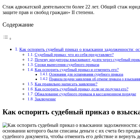
Стаж адвокатской деятельности более 22 лет. Общий стаж юри
защите прав и свобод граждан» II степени.
Содержание
Как оспорить судебный приказ о взыскании задолженности: о
Судебный приказ: что из себя представляет?
Почему кредиторы взыскивают долги через судебный прик
Сроки вынесения судебного приказа
Как оспорить судебный приказ и отменить его?
Основания для оспаривания судебного приказа
Правила подачи заявления об отмене приказа о взыскан
Как правильно написать заявление?
Как оспорить судебный приказ, если не получил его?
Обжалование судебного приказа в кассационном порядке
Заключение
Как оспорить судебный приказ о взыск
основании которого были списаны деньги с их счета без предв
судебного документа, чтобы отменить его действие и вернуть 