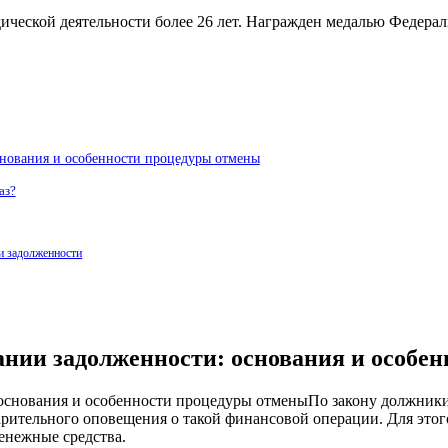
дической деятельности более 26 лет. Награжден медалью Федера
снования и особенности процедуры отмены
аз?
ии задолженности
ании задолженности: основания и особе
По закону должники
арительного оповещения о такой финансовой операции. Для этого
денежные средства.