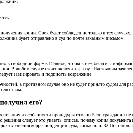
 должник;
каза;
 получения копии. Срок будет соблюден не только в тех случаях,
должника будет отправлено в суд по почте заказным письмом.
но в свободной форме. Главное, чтобы в нем была вся информац
шения. В любом случае стоит включить фразу «Настоящим заявл
следует завизировать и подписать возражение.
чностей, в противном случае оно не будет принято судом для ра
тельством.
 получил его?
Если гражданин не 
 решения следует это указать, описав, почему копия документа 
 срока хранения корреспонденции суда, согласно п. 32 Постано