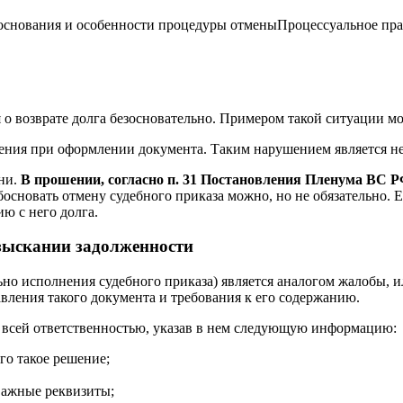
Процессуальное пра
ля о возврате долга безосновательно. Примером такой ситуации м
ения при оформлении документа. Таким нарушением является не
ни.
В прошении, согласно п. 31 Постановления Пленума ВС РФ
основать отмену судебного приказа можно, но не обязательно. 
ю с него долга.
взыскании задолженности
ьно исполнения судебного приказа) является аналогом жалобы, 
вления такого документа и требования к его содержанию.
о всей ответственностью, указав в нем следующую информацию:
го такое решение;
 важные реквизиты;