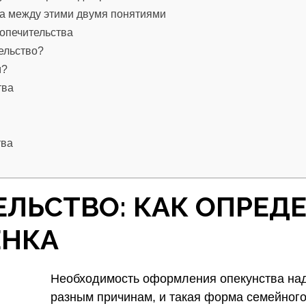
ца между этими двумя понятиями
попечительства
ельство?
м?
тва
тва
ЕЛЬСТВО: КАК ОПРЕ
ЕНКА
Необходимость оформления опекунства над
разным причинам, и такая форма семейного