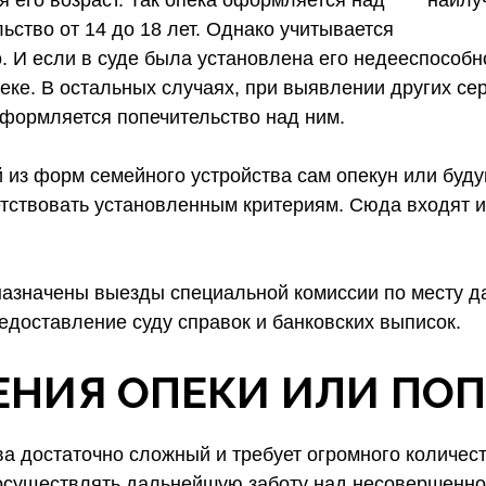
 его возраст. Так опека оформляется над
льство от 14 до 18 лет. Однако учитывается
 И если в суде была установлена его недееспособн
пеке. В остальных случаях, при выявлении других се
оформляется попечительство над ним.
й из форм семейного устройства сам опекун или бу
тствовать установленным критериям. Сюда входят 
 назначены выезды специальной комиссии по месту 
едоставление суду справок и банковских выписок.
НИЯ ОПЕКИ ИЛИ ПО
 достаточно сложный и требует огромного количеств
н осуществлять дальнейшую заботу над несовершенно